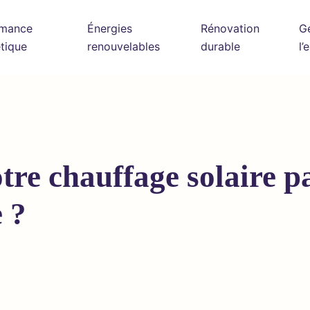
rmance
Énergies
Rénovation
G
tique
renouvelables
durable
l’
re chauffage solaire pa
e ?